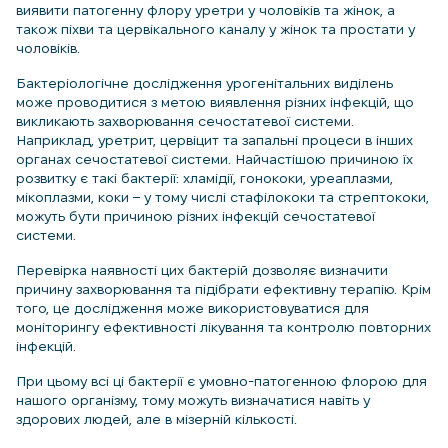
виявити патогенну флору уретри у чоловіків та жінок, а
також піхви та цервікального каналу у жінок та простати у
чоловіків.
Бактеріологічне дослідження урогенітальних виділень
може проводитися з метою виявлення різних інфекцій, що
викликають захворювання сечостатевої системи.
Наприклад, уретрит, цервіцит та запальні процеси в інших
органах сечостатевої системи. Найчастішою причиною їх
розвитку є такі бактерії: хламідії, гонококи, уреаплазми,
мікоплазми, коки – у тому числі стафілококи та стрептококи,
можуть бути причиною різних інфекцій сечостатевої
системи.
Перевірка наявності цих бактерій дозволяє визначити
причину захворювання та підібрати ефективну терапію. Крім
того, це дослідження може використовуватися для
моніторингу ефективності лікування та контролю повторних
інфекцій.
При цьому всі ці бактерії є умовно-патогенною флорою для
нашого організму, тому можуть визначатися навіть у
здорових людей, але в мізерній кількості.