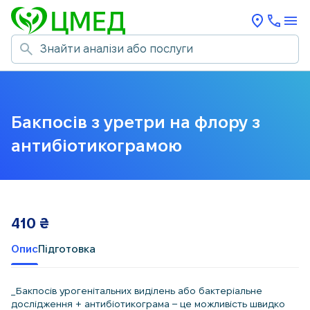
Бакпосів з уретри на флору з
антибіотикограмою
410
₴
Опис
Підготовка
_Бакпосів урогенітальних виділень або бактеріальне
дослідження + антибіотикограма – це можливість швидко