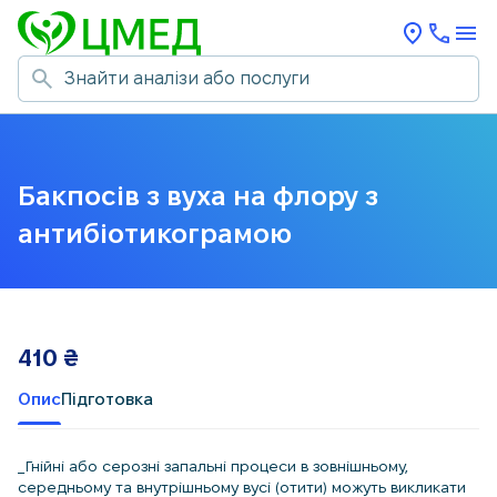
Бакпосів з вуха на флору з
антибіотикограмою
410
₴
Опис
Підготовка
_Гнійні або серозні запальні процеси в зовнішньому,
середньому та внутрішньому вусі (отити) можуть викликати