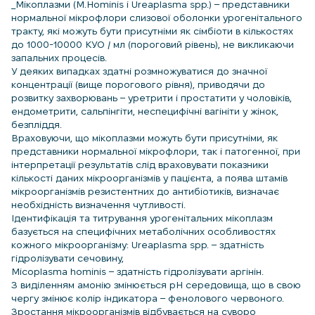
_Мікоплазми (M.Hominis і Ureaplasma spp.) – представники
нормальної мікрофлори слизової оболонки урогенітального
тракту, які можуть бути присутніми як сімбіоти в кількостях
до 1000-10000 КУО / мл (пороговий рівень), не викликаючи
запальних процесів.
У деяких випадках здатні розмножуватися до значної
концентрації (вище порогового рівня), приводячи до
розвитку захворювань – уретрити і простатити у чоловіків,
ендометрити, сальпінгіти, неспецифічні вагініти у жінок,
безпліддя.
Враховуючи, що мікоплазми можуть бути присутніми, як
представники нормальної мікрофлори, так і патогенної, при
інтерпретації результатів слід враховувати показники
кількості даних мікроорганізмів у пацієнта, а поява штамів
мікроорганізмів резистентних до антибіотиків, визначає
необхідність визначення чутливості.
Ідентифікація та титрування урогенітальних мікоплазм
базується на специфічних метаболічних особливостях
кожного мікроорганізму: Ureaplasma spp. – здатність
гідролізувати сечовину,
Micoplasma hominis – здатність гідролізувати аргінін.
З виділенням амонію змінюється рН середовища, що в свою
чергу змінює колір індикатора – фенолового червоного.
Зростання мікроорганізмів відбувається на суворо