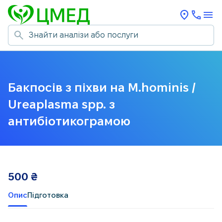
Бакпосів з піхви на M.hominis /
Ureaplasma spp. з
антибіотикограмою
500
₴
Опис
Підготовка