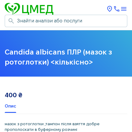
Candida albicans ПЛР (мазок з
ротоглотки) <кількісно>
400
₴
Опис
мазок з ротоглотки ,тампон після взяття добре
прополоскати в буферному розчині