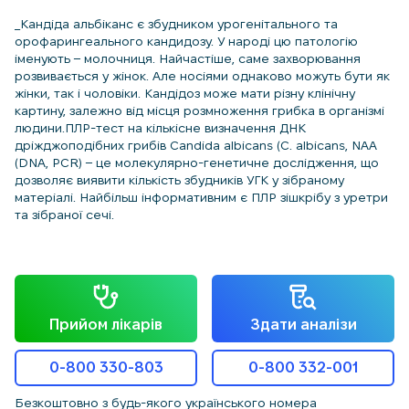
_Кандіда альбіканс є збудником урогенітального та
орофарингеального кандидозу. У народі цю патологію
іменують – молочниця. Найчастіше, саме захворювання
розвивається у жінок. Але носіями однаково можуть бути як
жінки, так і чоловіки. Кандідоз може мати різну клінічну
картину, залежно від місця розмноження грибка в організмі
людини.ПЛР-тест на кількісне визначення ДНК
дріжджоподібних грибів Candida albicans (C. albicans, NAA
(DNA, PCR) – це молекулярно-генетичне дослідження, що
дозволяє виявити кількість збудників УГК у зібраному
матеріалі. Найбільш інформативним є ПЛР зішкрібу з уретри
та зібраної сечі.
Прийом лікарів
Здати аналізи
0-800 330-803
0-800 332-001
Безкоштовно з будь-якого українського номера