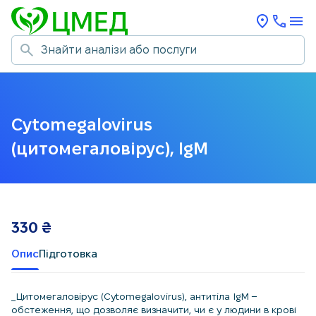
Cytomegalovirus
(цитомегаловірус), IgМ
330
₴
Опис
Підготовка
_Цитомегаловірус (Cytomegalovirus), антитіла IgM –
обстеження, що дозволяє визначити, чи є у людини в крові