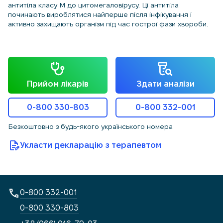
антитіла класу М до цитомегаловірусу. Ці антитіла
починають вироблятися найперше після інфікування і
активно захищають організм під час гострої фази хвороби.
Прийом лікарів
Здати аналізи
0-800 330-803
0-800 332-001
Безкоштовно з будь-якого українського номера
Укласти декларацію з терапевтом
0-800 332-001
0-800 330-803