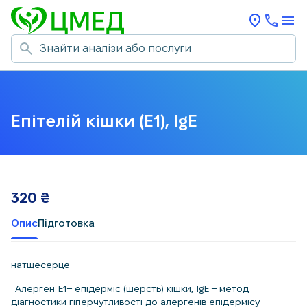
Епітелій кішки (E1), IgE
320
₴
Опис
Підготовка
натщесерце
_Алерген Е1– епідерміс (шерсть) кішки, IgE – метод
діагностики гіперчутливості до алергенів епідермісу