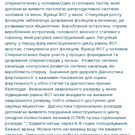
сперматогенез у чоловіків.Один із головних тестів, який
допомагає виявити патологію репродуктивної системи
чоловіків та жінок. Функції ФСГ у жінок Стимуляція росту
фолікулів: забезпечує дозрівання фолікулів в яєчниках, де
розвиваються яйцеклітини. Вироблення естрогену: сприяє
виробленню естрогенів, головного жіночого статевого
гормону, який регулює менструальний цикл. Регуляція
циклу: у першу фазу менструального циклу рівень ФСГ
зростає, стимулюючи ріст фолікулів. Функції ФСГ у чоловіків
Сперматогенез: бере участь у процесі формування та
дозрівання сперматозоїдів у яєчках. Розвиток сім’яних
канальців: контролює розвиток сім’яних канальців, які
виробляють сперму. Значення для здоров’я Діагностика
фертильності: є важливим показником для оцінки
фертильності у обох статей та діагностики причин
безпліддя. Визначення оваріального резерву: у жінок
підвищений рівень ФСГ може вказувати на зниження
оваріального резерву, тобто кількості доступних для
овуляції яйцеклітин. Діагностика гормональних розладів:
допомагає виявляти порушення менструального циклу,
синдром полікістозних яєчників (СПКЯ) та інші гормональні
розлади. “,”Здавати натще через 6-8 годин голодовування,
бажано вранці. Можна пити негазовану воду. Не вживати
алкоголь. Оптимальний час доби та оптимальні дні для здачі