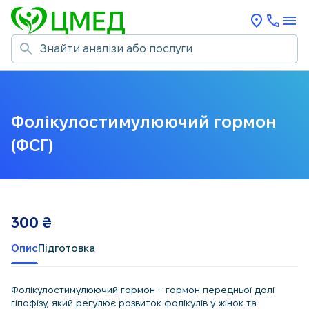
Фолікулостимулюючий гормон
(ФСГ)
300
₴
Опис
Підготовка
Фолікулостимулюючий гормон – гормон передньої долі
гіпофізу, який регулює розвиток фолікулів у жінок та