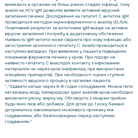
виникають в організмі на більш ранніх стадіях інфекції, тому
аналіз на HCV IgM дозволяє виявити активний вірусний
запалення печінки. Дослідження на гепатит C антитіла IgM
проводиться методом імунноферментного аналізу (ELISA).
Позитивний результат за антитілами IgM вказує на активне
вірусне запалення і потребу в додатковому обстеженні.
Наявність IgM-антитіл може свідчити про нову інфекцію або
загострення хронічного гепатиту C. Аналіз проводиться в
наступних випадках: При виявленні у пацієнта підвищених
показників ферментів печінки у крові. При підозрі на
наявність гепатиту C внаслідок контакту з інфікованим
матеріалом чи через кров (наприклад, при використанні
ін’єкційних препаратів). При необхідності оцінки ступеня
активності вірусного процесу в організмі пацієнта.
“,”Здавати натще через 6-8 годин голодування. Можна пити
негазовану воду. Напередодні здачі аналізів крові необхідно
виключити рясну, жирну їжу. Обговоріть з лікарем прийом
будь-яких ліків або добавок. Для дітей до 1 року бажано
дотриматись максимально можливого проміжку між
годуваннями, або безпосередньо перед наступним
годуванням.”