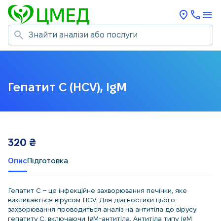
Гепатит C (HCV), IgM
320
₴
Опис
Підготовка
Гепатит C – це інфекційне захворювання печінки, яке
викликається вірусом HCV. Для діагностики цього
захворювання проводиться аналіз на антитіла до вірусу
гепатиту C, включаючи IgM-антитіла. Антитіла типу IgM