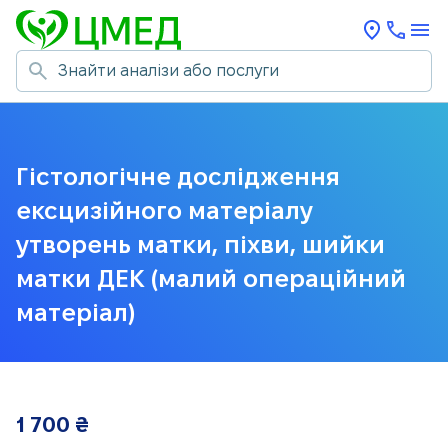
Гістологічне дослідження
ексцизійного матеріалу
утворень матки, піхви, шийки
матки ДЕК (малий операційний
матеріал)
1 700
₴