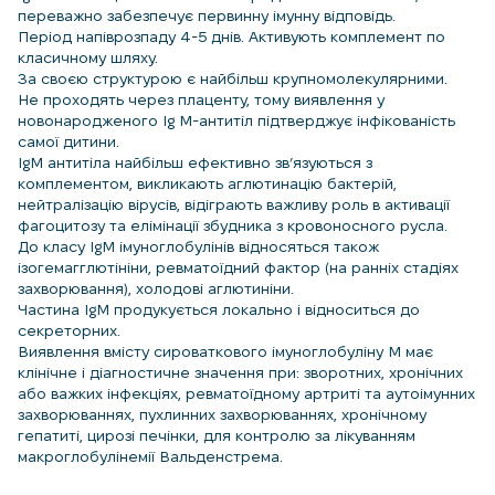
переважно забезпечує первинну імунну відповідь.
Період напіврозпаду 4-5 днів. Активують комплемент по
класичному шляху.
За своєю структурою є найбільш крупномолекулярними.
Не проходять через плаценту, тому виявлення у
новонародженого Ig M-антитіл підтверджує інфікованість
самої дитини.
IgM антитіла найбільш ефективно зв’язуються з
комплементом, викликають аглютинацію бактерій,
нейтралізацію вірусів, відіграють важливу роль в активації
фагоцитозу та елімінації збудника з кровоносного русла.
До класу IgM імуноглобулінів відносяться також
ізогемагглютініни, ревматоїдний фактор (на ранніх стадіях
захворювання), холодові аглютиніни.
Частина IgM продукується локально і відноситься до
секреторних.
Виявлення вмісту сироваткового імуноглобуліну М має
клінічне і діагностичне значення при: зворотних, хронічних
або важких інфекціях, ревматоїдному артриті та аутоімунних
захворюваннях, пухлинних захворюваннях, хронічному
гепатиті, цирозі печінки, для контролю за лікуванням
макроглобулінемії Вальденстрема.