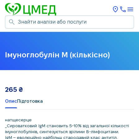
Імуноглобулін M (кількісно)
265
₴
Опис
Підготовка
натщесерце
_Сироватковий IgМ становить 5-10% від загальної кількості
імуноглобулінів, синтезується зрілими В-лімфоцитами.
IgM – еволюційно найбільш стародавній клас антитіл,