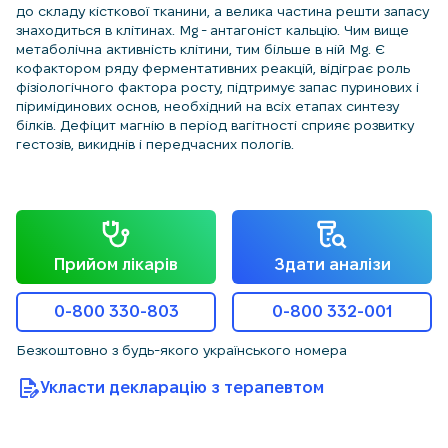
до складу кісткової тканини, а велика частина решти запасу
знаходиться в клітинах. Mg - антагоніст кальцію. Чим вище
метаболічна активність клітини, тим більше в ній Mg. Є
кофактором ряду ферментативних реакцій, відіграє роль
фізіологічного фактора росту, підтримує запас пуринових і
піримідинових основ, необхідний на всіх етапах синтезу
білків. Дефіцит магнію в період вагітності сприяє розвитку
гестозів, викиднів і передчасних пологів.
Прийом лікарів
Здати аналізи
0-800 330-803
0-800 332-001
Безкоштовно з будь-якого українського номера
Укласти декларацію з терапевтом