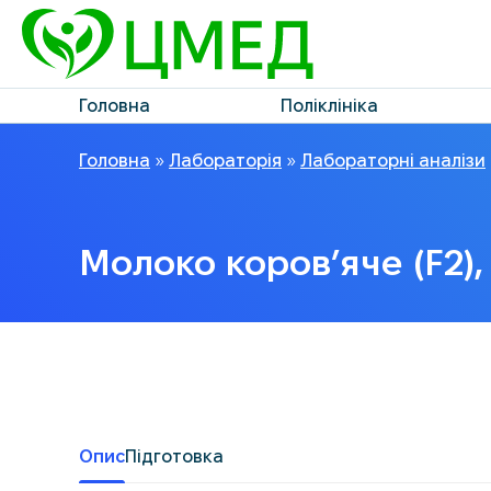
Головна
Поліклініка
Головна
»
Лабораторія
»
Лабораторні аналізи
Молоко коров’яче (F2), 
Опис
Підготовка