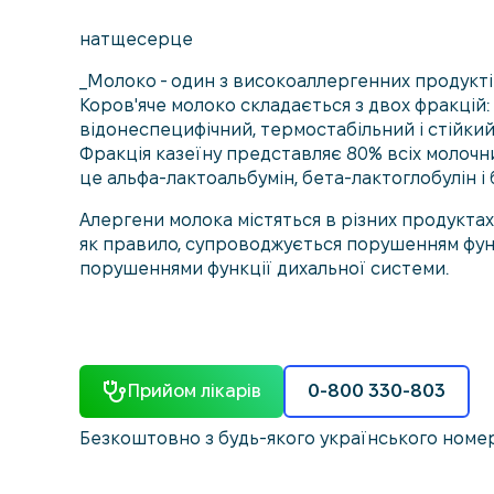
натщесерце
_Молоко - один з високоаллергенних продуктів,
Коров'яче молоко складається з двох фракцій: 
відонеспецифічний, термостабільний і стійкий
Фракція казеїну представляє 80% всіх молочних
це альфа-лактоальбумін, бета-лактоглобулін і
Алергени молока містяться в різних продуктах, т
як правило, супроводжується порушенням функ
порушеннями функції дихальної системи.
Прийом лікарів
0-800 330-803
Безкоштовно з будь-якого українського номе