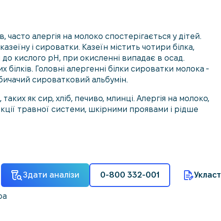
 часто алергія на молоко спостерігається у дітей.
казеїну і сироватки. Казеїн містить чотири білка,
 до кислого pH, при окисленні випадає в осад.
 білків. Головні алергенні білки сироватки молока -
 бичачий сироватковий альбумін.
аких як сир, хліб, печиво, млинці. Алергія на молоко,
ції травної системи, шкірними проявами і рідше
Здати аналізи
0-800 332-001
Укласт
ра