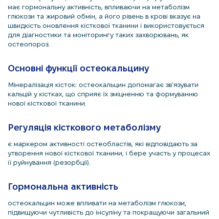
має гормональну активність, впливаючи на метаболізм
глюкози та жировий обмін, а його рівень в крові вказує на
швидкість оновлення кісткової тканини і використовується
для діагностики та моніторингу таких захворювань, як
остеопороз.
Основні функції остеокальцину
Мінералізація кісток: остеокальцин допомагає зв'язувати
кальцій у кістках, що сприяє їх зміцненню та формуванню
нової кісткової тканини.
Регуляція кісткового метаболізму
є маркером активності остеобластів, які відповідають за
утворення нової кісткової тканини, і бере участь у процесах
її руйнування (резорбції).
Гормональна активність
остеокальцин може впливати на метаболізм глюкози,
підвищуючи чутливість до інсуліну та покращуючи загальний