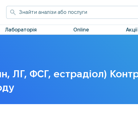
Лабораторія
Online
Акції
ин, ЛГ, ФСГ, естрадіол) Ко
оду