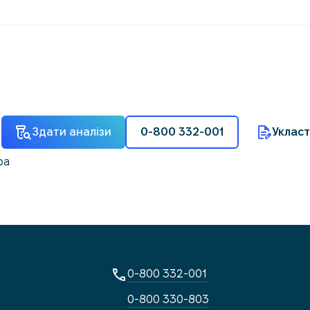
Здати аналізи
0-800 332-001
Укласт
ра
0-800 332-001
0-800 330-803