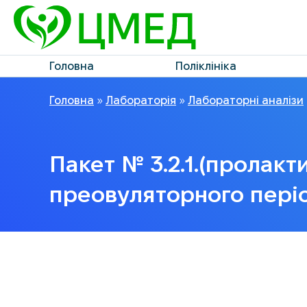
Головна
Поліклініка
Головна
»
Лабораторія
»
Лабораторні аналізи
Пакет № 3.2.1.(пролакт
преовуляторного пері