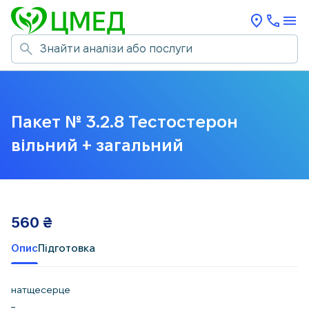
Пакет № 3.2.8 Тестостерон
вільний + загальний
560
₴
Опис
Підготовка
натщесерце
_