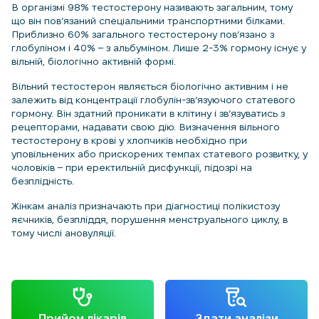
В організмі 98% тестостерону називають загальним, тому
що він пов’язаний спеціальними транспортними білками.
Приблизно 60% загального тестостерону пов’язано з
глобуліном і 40% – з альбуміном. Лише 2-3% гормону існує у
вільній, біологічно активній формі.
Вільний тестостерон являється біологічно активним і не
залежить від концентрації глобулін-зв’язуючого статевого
гормону. Він здатний проникати в клітину і зв’язуватись з
рецепторами, надавати свою дію. Визначення вільного
тестостерону в крові у хлопчиків необхідно при
уповільнених або прискорених темпах статевого розвитку, у
чоловіків – при еректильній дисфункції, підозрі на
безплідність.
Жінкам аналіз призначають при діагностиці полікистозу
яєчників, безпліддя, порушення менструального циклу, в
тому числі ановуляції.
Прийом лікарів
Здати аналізи