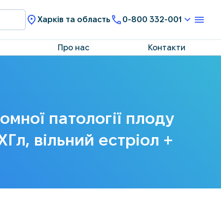
Харків та область
0-800 332-001
Про нас
Контакти
омної патології плоду
ХГл, вільний eстріол +