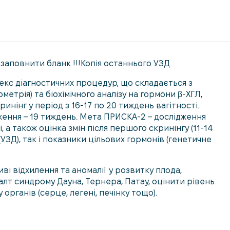
повнити бланк !!!Копія останнього УЗД
лекс діагностичних процедур, що складається з
етрія) та біохімічного аналізу на гормони β-ХГЛ,
нінг у період з 16-17 по 20 тиждень вагітності.
ення – 19 тиждень. Мета ПРИСКА-2 – дослідження
а також оцінка змін після першого скринінгу (11-14
УЗД), так і показники цільових гормонів (генетичне
і відхилення та аномалії у розвитку плода,
талт синдрому Дауна, Тернера, Патау, оцінити рівень
органів (серце, легені, печінку тощо).