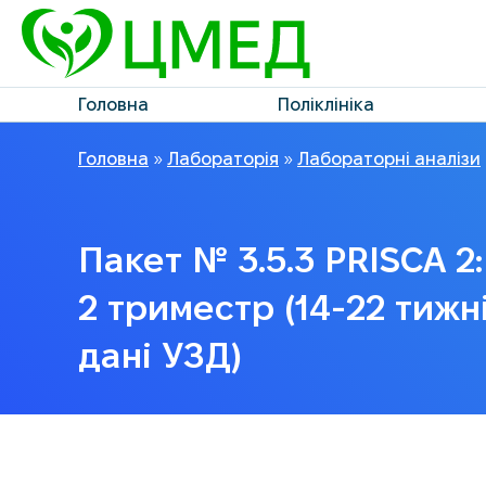
Головна
Поліклініка
Головна
»
Лабораторія
»
Лабораторні аналізи
Пакет № 3.5.3 PRISCA 2
2 триместр (14-22 тижні
дані УЗД)