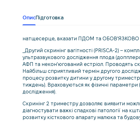
Опис
Підготовка
натщесерце, вказати ПДОМ та ОБОВ'ЯЗКОВО за
_Другий скринінг вагітності (PRISCA-2) – комп
ультразвукового дослідження плода (допплером
АФП та некон'югований естріол. Проводять скри
Найбільш сприятливий термін другого дослідж
процесу розвитку дитини у другому триместрі, 
тиждень). Враховуються як фізичні параметри (
дослідження).
Скринінг 2 триместру дозволяє виявити можлив
діагностувати важкі спадкові патології на кш
розвитку кісткового апарату малюка та будову 