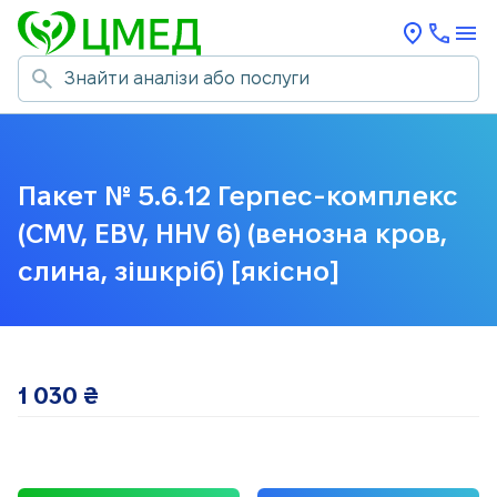
Пакет № 5.6.12 Герпес-комплекс
(CMV, EBV, HHV 6) (венозна кров,
слина, зішкріб) [якісно]
1 030
₴