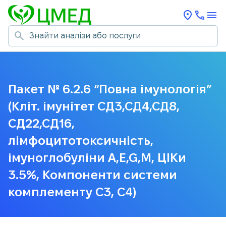
Пакет № 6.2.6 “Повна імунологія”
(Кліт. імунітет СД3,СД4,СД8,
СД22,СД16,
лімфоцитотоксичність,
імуноглобуліни A,E,G,M, ЦІКи
3.5%, Компоненти системи
комплементу С3, С4)