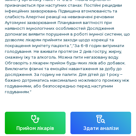
призначається при наступних станах: Постійні рецидиви
інфекційних захворювань Підвищена втомлюваність та
слабкість Алергічні реакції на невизначені речовини
Аутоімунні захворювання Планування вагітності при
наявності імунологічних особливостей Дослідження
допомагає виявити порушення в роботі імунної системи, що
дозволяє лікарям прийняти заходи щодо корекції та
покращення імунітету пацієнта.”,”За 6-8 годин витримати
голодування. Не вживати протягом 2 днів гостру, жирну,
смажену їжу та алкоголь. Можна пити негазовану воду.
Обговоріть з лікарем прийом будь-яких ліків або добавок.
Виключити фізичні та емоційні навантаження за добу до
дослідження. За годину не палити. Для дітей до 1 року –
бажано дотриматись максимально можливого проміжку між
годуваннями, або безпосередньо перед наступним
годуванням.”
Прийом лікарів
Здати аналізи