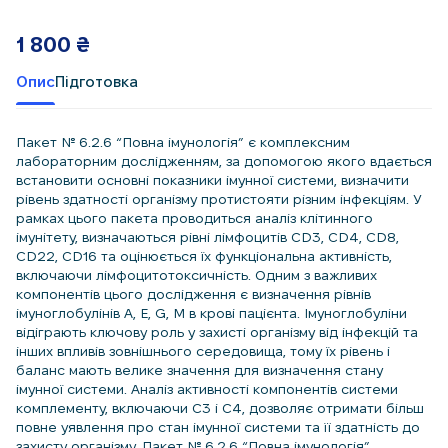
1 800
₴
Опис
Підготовка
Пакет № 6.2.6 “Повна імунологія” є комплексним
лабораторним дослідженням, за допомогою якого вдається
встановити основні показники імунної системи, визначити
рівень здатності організму протистояти різним інфекціям. У
рамках цього пакета проводиться аналіз клітинного
імунітету, визначаються рівні лімфоцитів CD3, CD4, CD8,
CD22, CD16 та оцінюється їх функціональна активність,
включаючи лімфоцитотоксичність. Одним з важливих
компонентів цього дослідження є визначення рівнів
імуноглобулінів A, E, G, M в крові пацієнта. Імуноглобуліни
відіграють ключову роль у захисті організму від інфекцій та
інших впливів зовнішнього середовища, тому їх рівень і
баланс мають велике значення для визначення стану
імунної системи. Аналіз активності компонентів системи
комплементу, включаючи C3 і C4, дозволяє отримати більш
повне уявлення про стан імунної системи та її здатність до
захисту організму. Пакет № 6.2.6 “Повна імунологія”