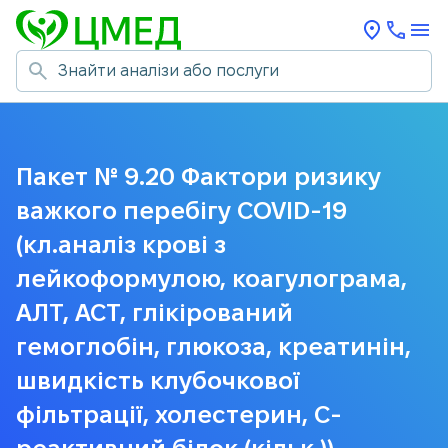
Пакет № 9.20 Фактори ризику
важкого перебігу COVID-19
(кл.аналіз крові з
лейкоформулою, коагулограма,
АЛТ, АСТ, глікірований
гемоглобін, глюкоза, креатинін,
швидкість клубочкової
фільтрації, холестерин, С-