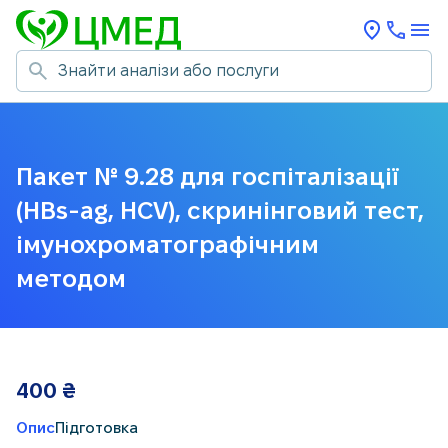
Пакет № 9.28 для госпіталізації
(HBs-ag, HCV), скринінговий тест,
імунохроматографічним
методом
400
₴
Опис
Підготовка