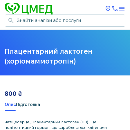
Плацентарний лактоген
(хоріомаммотропін)
800
₴
Опис
Підготовка
натщесерце_Плацентарний лактоген (ПЛ) - це
поліпептидний гормон, що виробляється клітинами