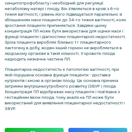
синцитіотрофобласту і необхідний для регуляції
метаболізму матері і плоду. Він з'являється в крові з 6-го
тижня вагітності, і рівень його підвищується паралельно зі
збільшенням маси плаценти до 34-го тижня вагітності, коли
зростання плаценти припиняється. Завдяки цьому
концентрація ПЛ може бути використана для оцінки маси і
функції плаценти і діагностики плацентарної недостатності.
Зріла плацента виробляє близько 1 г плацентарного
лактогену в добу, жоден інший гормон не виробляється в
людському організмі в такій кількості. У кровотік плода
надходить незначна частина ПЛ.
Плацентарна недостатність є патологією вагітності, при
якій порушена основна функція плаценти - доставка
нутрієнтів і кисню в організм плоду. Це основна причина
затримки внутрішньоутробного розвитку (ЗВУР ) плода.
Концентрація ПЛ відображає масу плаценти і пов'язана з
гестаційним віком плода, тому аналіз на ПЛ може бути
використаний для виявлення плацентарної недостатності і
ЗВУР.