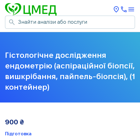
Гістологічне дослідження
ендометрію (аспіраційної біопсії,
вишкрібання, пайпель-біопсія), (1
контейнер)
900
₴
Підготовка