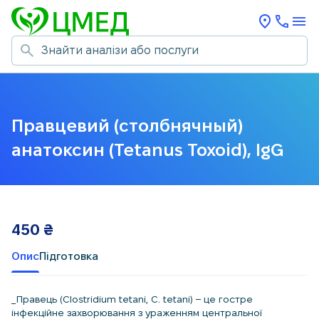
Правцевий (столбнячный)
анатоксин (Tetanus Toxoid), IgG
450
₴
Опис
Підготовка
_Правець (Clostridium tetani, C. tetani) – це гостре
інфекційне захворювання з ураженням центральної