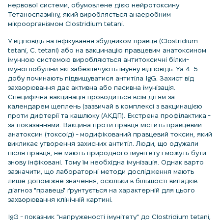
нервової системи, обумовлене дією нейротоксину
Тетаноспазміну, який виробляється анаеробним
мікроорганізмом Clostridium tetani.
У відповідь на інфікування збудником правця (Clostridium
tetani, C. tetani) або на вакцинацію правцевим анатоксином
імунною системою виробляються антитоксичні білки-
імуноглобуліни які забезпечують імунну відповідь. Yа 4-5
добу починають підвищуватися антитіла IgG. Захист від
захворювання дає активна або пасивна імунізація.
Специфічна вакцинація проводиться всім дітям за
календарем щеплень (зазвичай в комплексі з вакцинацією
проти дифтерії та кашлюку (АКДП). Екстрена профілактика -
за показаннями. Вакцина проти правця містить правцевий
анатоксин (токсоід) - модифікований правцевий токсин, який
викликає утворення захисних антитіл. Люди, що одужали
після правця, не мають природного імунітету і можуть бути
знову інфіковані. Тому їм необхідна імунізація. Однак варто
зазначити, що лабораторні методи дослідження мають
лише допоміжне значення, оскільки в більшості випадків
діагноз "правець" ґрунтується на характерній для цього
захворювання клінічній картині.
IgG - показник "напруженості імунітету" до Clostridium tetani,