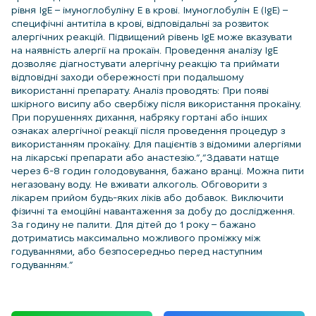
рівня IgE – імуноглобуліну E в крові. Імуноглобулін E (IgE) –
специфічні антитіла в крові, відповідальні за розвиток
алергічних реакцій. Підвищений рівень IgE може вказувати
на наявність алергії на прокаїн. Проведення аналізу IgE
дозволяє діагностувати алергічну реакцію та приймати
відповідні заходи обережності при подальшому
використанні препарату. Аналіз проводять: При появі
шкірного висипу або свербіжу після використання прокаїну.
При порушеннях дихання, набряку гортані або інших
ознаках алергічної реакції після проведення процедур з
використанням прокаїну. Для пацієнтів з відомими алергіями
на лікарські препарати або анастезію.”,”Здавати натще
через 6-8 годин голодовування, бажано вранці. Можна пити
негазовану воду. Не вживати алкоголь. Обговорити з
лікарем прийом будь-яких ліків або добавок. Виключити
фізичні та емоційні навантаження за добу до дослідження.
За годину не палити. Для дітей до 1 року – бажано
дотриматись максимально можливого проміжку між
годуваннями, або безпосередньо перед наступним
годуванням.”