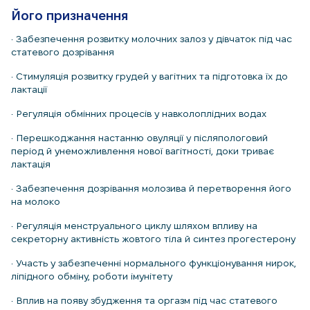
Його призначення
• Забезпечення розвитку молочних залоз у дівчаток під час
статевого дозрівання
• Стимуляція розвитку грудей у вагітних та підготовка їх до
лактації
• Регуляція обмінних процесів у навколоплідних водах
• Перешкоджання настанню овуляції у післяпологовий
період й унеможливлення нової вагітності, доки триває
лактація
• Забезпечення дозрівання молозива й перетворення його
на молоко
• Регуляція менструального циклу шляхом впливу на
секреторну активність жовтого тіла й синтез прогестерону
• Участь у забезпеченні нормального функціонування нирок,
ліпідного обміну, роботи імунітету
• Вплив на появу збудження та оргазм під час статевого