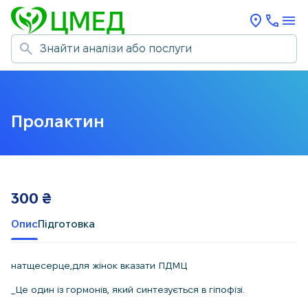
Пролактин
300
₴
Опис
Підготовка
натщесерце,для жінок вказати ПДМЦ
_Це один із гормонів, який синтезується в гіпофізі.