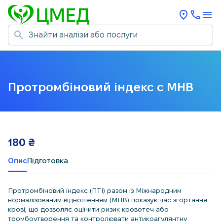
Протромбіновий індекс с МНВ
180
₴
Опис
Підготовка
Протромбіновий індекс (ПТІ) разом із Міжнародним
нормалізованим відношенням (МНВ) показує час згортання
крові, що дозволяє оцінити ризик кровотеч або
тромбоутворення та контролювати антикоагулянтну