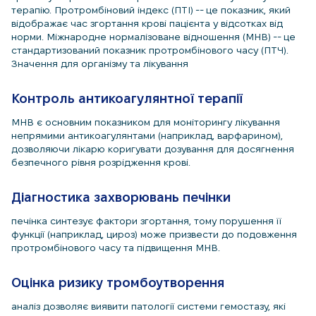
терапію. Протромбіновий індекс (ПТІ) -- це показник, який
відображає час згортання крові пацієнта у відсотках від
норми. Міжнародне нормалізоване відношення (МНВ) -- це
стандартизований показник протромбінового часу (ПТЧ).
Значення для організму та лікування
Контроль антикоагулянтної терапії
МНВ є основним показником для моніторингу лікування
непрямими антикоагулянтами (наприклад, варфарином),
дозволяючи лікарю коригувати дозування для досягнення
безпечного рівня розрідження крові.
Діагностика захворювань печінки
печінка синтезує фактори згортання, тому порушення її
функції (наприклад, цироз) може призвести до подовження
протромбінового часу та підвищення МНВ.
Оцінка ризику тромбоутворення
аналіз дозволяє виявити патології системи гемостазу, які