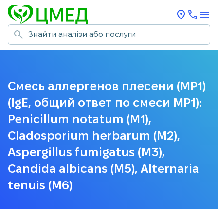
Смесь аллергенов плесени (MP1)
(IgE, общий ответ по смеси МP1):
Penicillum notatum (M1),
Cladosporium herbarum (M2),
Aspergillus fumigatus (M3),
Candida albicans (M5), Alternaria
tenuis (M6)