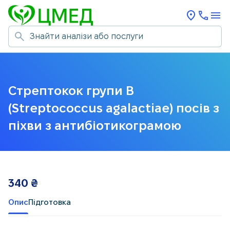
Стрептокок групи В
(Streptococcus agalactiae) посів з
піхви з антибіотикограмою
340
₴
Опис
Підготовка