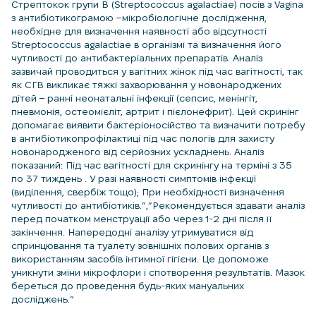
Стрептокок групи В (Streptococcus agalactiae) посів з Vagina
з антибіотикограмою –мікробіологічне дослідження,
необхідне для визначення наявності або відсутності
Streptococcus agalactiae в організмі та визначення його
чутливості до антибактеріальних препаратів. Аналіз
зазвичай проводиться у вагітних жінок під час вагітності, так
як СГВ викликає тяжкі захворювання у новонароджених
дітей – ранні неонатальні інфекції (сепсис, менінгіт,
пневмонія, остеомієліт, артрит і пієлонефрит). Цей скринінг
допомагає виявити бактеріоносійство та визначити потребу
в антибіотикопрофілактиці під час пологів для захисту
новонародженого від серйозних ускладнень. Аналіз
показаний: Під час вагітності для скринінгу на терміні з 35
по 37 тиждень . У разі наявності симптомів інфекції
(виділення, свербіж тощо); При необхідності визначення
чутливості до антибіотиків.”,”Рекомендується здавати аналіз
перед початком менструації або через 1-2 дні після її
закінчення. Напередодні аналізу утримуватися від
спринцювання та туалету зовнішніх полових органів з
використанням засобів інтимної гігієни. Це допоможе
уникнути зміни мікрофлори і спотворення результатів. Мазок
береться до проведення будь-яких мануальних
досліджень.”