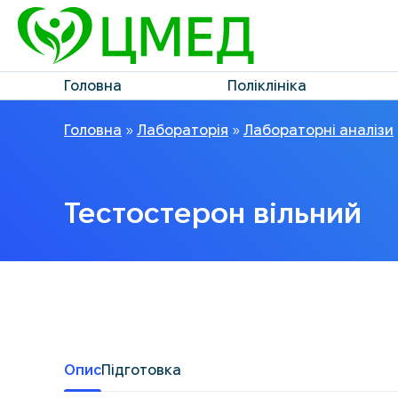
Головна
Поліклініка
Головна
»
Лабораторія
»
Лабораторні аналізи
Тестостерон вільний
Опис
Підготовка