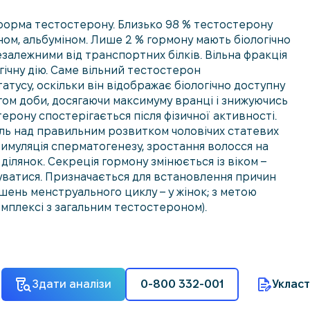
 форма тестостерону. Близько 98 % тестостерону
ном, альбуміном. Лише 2 % гормону мають біологічно
залежними від транспортних білків. Вільна фракція
ічну дію. Саме вільний тестостерон
тусу, оскільки він відображає біологічно доступну
гом доби, досягаючи максимуму вранці і знижуючись
ерону спостерігається після фізичної активності.
ль над правильним розвитком чоловічих статевих
стимуляція сперматогенезу, зростання волосся на
ділянок. Секреція гормону змінюється із віком –
жуватися. Призначається для встановлення причин
ушень менструального циклу – у жінок; з метою
омплексі з загальним тестостероном).
Здати аналізи
0-800 332-001
Укласт