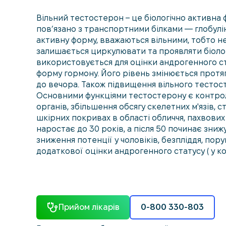
Вільний тестостерон – це біологічно активна
пов’язано з транспортними білками — глобулі
активну форму, вважаються вільними, тобто не
залишається циркулювати та проявляти біолог
використовується для оцінки андрогенного ста
форму гормону. Його рівень змінюється протя
до вечора. Також підвищення вільного тестост
Основними функціями тестостерону є контро
органів, збільшення обсягу скелетних м'язів, 
шкірних покривах в області обличчя, пахвових 
наростає до 30 років, а після 50 починає зни
зниження потенції у чоловіків, безпліддя, пор
додаткової оцінки андрогенного статусу ( у к
Прийом лікарів
0-800 330-803