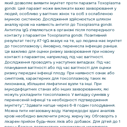
який дозволяє виявити імунітет проти паразита Toxoplasma
gondii. Цей паразит може викликати важкі захворювання у
людей, особливо у вагітних жінок та осіб з ослабленою
імунною системою. Дослідження здійснюється шляхом
аналізу крові на наявність антитіл до Toxoplasma gondii.
Антитіла IgG з’являються в організмі після попереднього
контакту з паразитом Toxoplasma gondii. Позитивний
результат тесту AT-IgG вказує на те, що людина має імунітет
до токсоплазмозу і, ймовірно, перенесла інфекцію раніше.
Це важливо для оцінки ризику захворювання при новому
контакті з паразитом, наприклад, під час вагітності.
Дослідження проводять у наступних випадках: Під час
планування вагітності або під час вагітності для оцінки
ризику передачі інфекції плоду. При наявності ознак або
симптомів, характерних для токсоплазмозу, таких як
лихоманка, збільшені лімфатичні вузли та інші. При
імунодефіцитних станах або інших захворюваннях, які
можуть ускладнити токсоплазмоз. У випадку сумнівів у
перенесеній інфекції та необхідності підтвердження
імунітету.”,”Здавати натще через 6-8 годин голодування.
Можна пити негазовану воду. Напередодні здачі аналізів
крові необхідно виключити рясну, жирну їжу. Обговоріть з
лікарем прийом будь-яких ліків або добавок. Для дітей до 1
року – бажано дотриматись максимально можливого