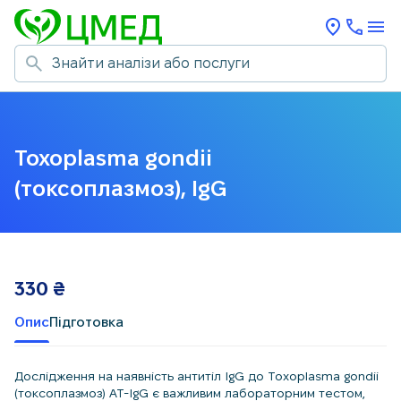
Toxoplasma gondii
(токсоплазмоз), IgG
330
₴
Опис
Підготовка
Дослідження на наявність антитіл IgG до Toxoplasma gondii
(токсоплазмоз) AT-IgG є важливим лабораторним тестом,