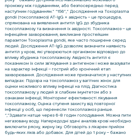
проміжку між годуваннями, або безпосередньо перед
наступним годуванням.” “156”,” Дослідження на Toxoplasma
gondii (токсоплазмоз) AT-IgG + авідність – це процедура,
спрямована на виявлення антитіл IgG до збудника
токсоплазмозу та визначення їх авідності. Токсоплазмоз – це
інфекційне захворювання, викликане простейшим
паразитом Toxoplasma gondii, яке часто поширене серед
людей. Дослідження AT-IgG дозволяє визначити наявність
антитіл у крові, які утворюються організмом відповідно до
впливу збудника токсоплазмозу. Авідність антитіл є
показником їх сили зв’язування з антигеном і може вказувати
на характер інфекції – гострий або хронічний етап
захворювання. Дослідження може призначатися у наступних
випадках: Підозра на токсоплазмоз у вагітних жінок для
оцінки можливого впливу інфекції на плід; Діагностика
токсоплазмозу у людей зі слабким імунітетом або з
ознаками інфекції; Моніторинг ефективності лікування
токсоплазмозу; Оцінка ступеня захисту від повторної
інфекції у осіб, що перенесли токсоплазмоз раніше.
“,”Здавати натще через 6-8 годин голодування. Можна пити
негазовану воду. Напередодні здачі аналізів крові необхідно
виключити рясну, жирну їжу. Обговоріть з лікарем прийом
будь-яких ліків або добавок. Для дітей до 1 року – бажано