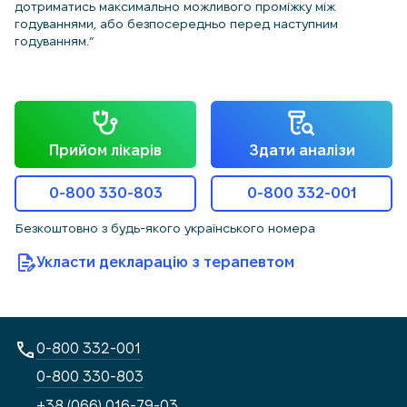
дотриматись максимально можливого проміжку між
годуваннями, або безпосередньо перед наступним
годуванням.”
Прийом лікарів
Здати аналізи
0-800 330-803
0-800 332-001
Безкоштовно з будь-якого українського номера
Укласти декларацію з терапевтом
0-800 332-001
0-800 330-803
+38 (066) 016-79-03