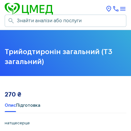
Трийодтиронін загальний (Т3
загальний)
270
₴
Опис
Підготовка
натщесерце