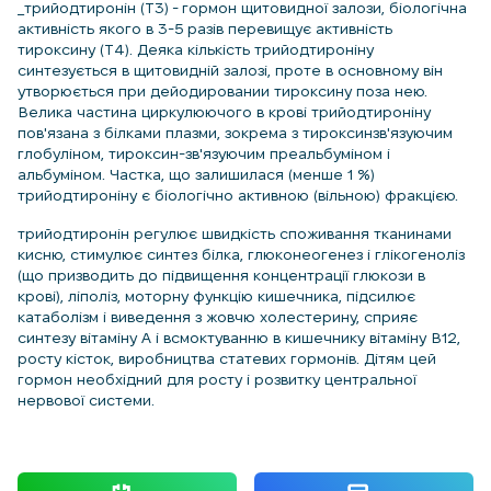
_трийодтиронін (Т3) - гормон щитовидної залози, біологічна
активність якого в 3-5 разів перевищує активність
тироксину (Т4). Деяка кількість трийодтироніну
синтезується в щитовидній залозі, проте в основному він
утворюється при дейодировании тироксину поза нею.
Велика частина циркулюючого в крові трийодтироніну
пов'язана з білками плазми, зокрема з тироксинзв'язуючим
глобуліном, тироксин-зв'язуючим преальбуміном і
альбуміном. Частка, що залишилася (менше 1 %)
трийодтироніну є біологічно активною (вільною) фракцією.
трийодтиронін регулює швидкість споживання тканинами
кисню, стимулює синтез білка, глюконеогенез і глікогеноліз
(що призводить до підвищення концентрації глюкози в
крові), ліполіз, моторну функцію кишечника, підсилює
катаболізм і виведення з жовчю холестерину, сприяє
синтезу вітаміну А і всмоктуванню в кишечнику вітаміну B12,
росту кісток, виробництва статевих гормонів. Дітям цей
гормон необхідний для росту і розвитку центральної
нервової системи.