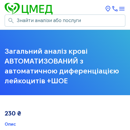
Загальний аналіз крові
АВТОМАТИЗОВАНИЙ з
автоматичною диференціацією
лейкоцитів +ШОЕ
230
₴
Опис