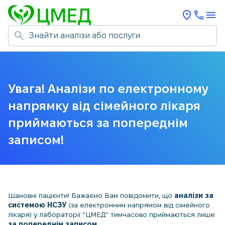
Увага! Аналізи по електронному
напрямку від сімейного лікаря
приймаються за попереднім
записом!
Шановні пацієнти! Бажаємо Вам повідомити, що
аналізи за
системою НСЗУ
(за електронним напрямом від сімейного
лікаря) у лабораторії “ЦМЕД” тимчасово приймаються лише
за попереднім записом
.