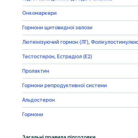
Онкомаркери
Гормони щитовидної залози
Лютеінізуючий гормон (ЛГ), Фолікулостимулю
Тестостерон, Естрадіол (Е2)
Пролактин
Гормони репродуктивної системи
Альдостерон
Гормони
Загальні правила підготовки