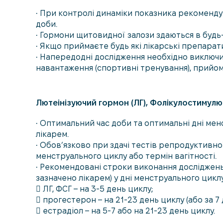
• При контролі динаміки показника рекоменду
доби.
• Гормони щитовидної залози здаються в будь-
• Якщо приймаєте будь які лікарські препара
• Напередодні дослідження необхідно виключи
навантаження (спортивні тренування), прийом 
Лютеінізуючий гормон (ЛГ), Фолікулостимул
• Оптимальний час доби та оптимальні дні мен
лікарем.
• Обов’язково при здачі тестів репродуктивн
менструального циклу або термін вагітності.
• Рекомендовані строки виконання досліджен
зазначено лікарем) у дні менструального циклу
 ЛГ, ФСГ – на 3-5 день циклу;
 прогестерон – на 21-23 день циклу (або за 7 
 естрадіол – на 5-7 або на 21-23 день циклу.