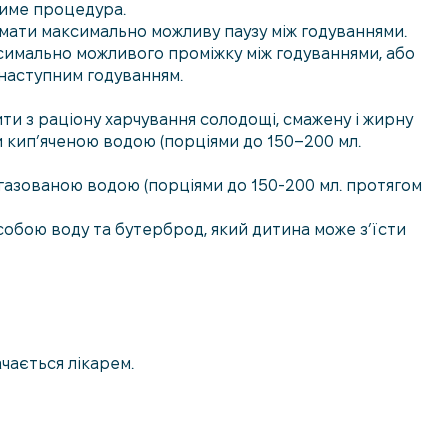
тиме процедура.
имати максимально можливу паузу між годуваннями.
ксимально можливого проміжку між годуваннями, або
аступним годуванням.
чити з раціону харчування солодощі, смажену і жирну
и кип’яченою водою (порціями до 150–200 мл.
газованою водою (порціями до 150-200 мл. протягом
 собою воду та бутерброд, який дитина може з’їсти
ачається лікарем.