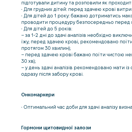
підготували дитину та розповили як проходи
• Для грудних дітей: перед здачею крові витр
• Для дітей до 1 року: бажано дотриматись ма
проводити процедуру безпосередньо перед н
• Для дітей до 5 років:
– за 1-2 дні до здачі аналізів необхідно виклю
їжу; перед здачею крові, рекомендовано поїт
протягом 30 хвилин);
– перед здачею крові бажано поїти чистою не
30 хв);
– у день здачі аналізів рекомендовано мати із
одразу після забору крові.
Онкомаркери
• Оптимальний час доби для здачі аналізу визн
Гормони щитовидної залози