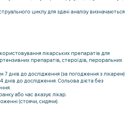
струального циклу для здачі аналізу визначаються
використовування лікарських препаратів для
ертензивних препаратів, стероїдів, пероральних
м 7 днів до дослідження (за погодження з лікарем)
 днів до дослідження. Сольова дієта без
ння.
анку або час вказує лікар.
женні (стоячи, сидячи).