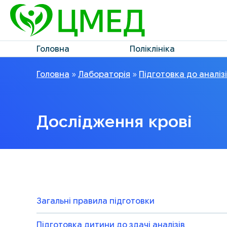
Головна
Поліклініка
Головна
»
Лабораторія
»
Підготовка до аналіз
Дослідження крові
Загальні правила підготовки
Підготовка дитини до здачі аналізів