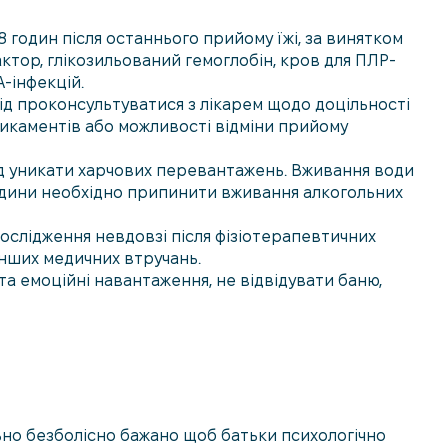
8 годин після останнього прийому їжі, за винятком
актор, глікозильований гемоглобін, кров для ПЛР-
А-інфекцій.
слід проконсультуватися з лікарем щодо доцільності
икаментів або можливості відміни прийому
лід уникати харчових перевантажень. Вживання води
одини необхідно припинити вживання алкогольних
ослідження невдовзі після фізіотерапевтичних
нших медичних втручань.
та емоційні навантаження, не відвідувати баню,
ьно безболісно бажано щоб батьки психологічно