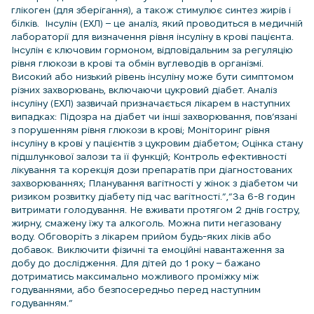
глікоген (для зберігання), а також стимулює синтез жирів і
білків. Інсулін (ЕХЛ) – це аналіз, який проводиться в медичній
лабораторії для визначення рівня інсуліну в крові пацієнта.
Інсулін є ключовим гормоном, відповідальним за регуляцію
рівня глюкози в крові та обмін вуглеводів в організмі.
Високий або низький рівень інсуліну може бути симптомом
різних захворювань, включаючи цукровий діабет. Аналіз
інсуліну (ЕХЛ) зазвичай призначається лікарем в наступних
випадках: Підозра на діабет чи інші захворювання, пов’язані
з порушенням рівня глюкози в крові; Моніторинг рівня
інсуліну в крові у пацієнтів з цукровим діабетом; Оцінка стану
підшлункової залози та її функцій; Контроль ефективності
лікування та корекція дози препаратів при діагностованих
захворюваннях; Планування вагітності у жінок з діабетом чи
ризиком розвитку діабету під час вагітності.”,”За 6-8 годин
витримати голодування. Не вживати протягом 2 днів гостру,
жирну, смажену їжу та алкоголь. Можна пити негазовану
воду. Обговоріть з лікарем прийом будь-яких ліків або
добавок. Виключити фізичні та емоційні навантаження за
добу до дослідження. Для дітей до 1 року – бажано
дотриматись максимально можливого проміжку між
годуваннями, або безпосередньо перед наступним
годуванням.”