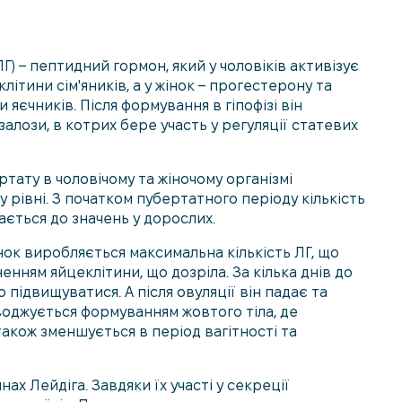
) – пептидний гормон, який у чоловіків активізує
ітини сім'яників, а у жінок – прогестерону та
 яєчників. Після формування в гіпофізі він
алози, в котрих бере участь у регуляції статевих
ртату в чоловічому та жіночому організмі
 рівні. З початком пубертатного періоду кількість
ається до значень у дорослих.
нок виробляється максимальна кількість ЛГ, що
енням яйцеклітини, що дозріла. За кілька днів до
підвищуватися. А після овуляції він падає та
воджується формуванням жовтого тіла, де
акож зменшується в період вагітності та
ах Лейдіга. Завдяки їх участі у секреції