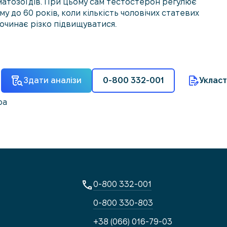
атозоїдів. При цьому сам тестостерон регулює
у до 60 років, коли кількість чоловічих статевих
починає різко підвищуватися.
Здати аналізи
0-800 332-001
Укласт
ра
0-800 332-001
0-800 330-803
+38 (066) 016-79-03