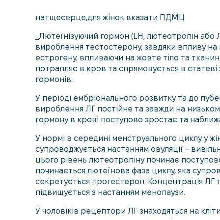
натщесерце,для жінок вказати ПДМЦ
_Лютеїнізуючий гормон (LH, лютеотропін або ЛГ
вироблення тестостерону, завдяки впливу на кл
естрогену, впливаючи на жовте тіло та тканини
потрапляє в кров та спрямовується в статеві з
гормонів.
У періоді ембріонального розвитку та до пубе
вироблення ЛГ постійне та завжди на низькому
гормону в крові поступово зростає та наближ
У нормі в середині менструального циклу у жі
супроводжується настанням овуляції – вивільн
цього рівень лютеотропіну починає поступово 
починається лютеїнова фаза циклу, яка супро
секретується прогестерон. Концентрація ЛГ т
підвищується з настанням менопаузи.
У чоловіків рецептори ЛГ знаходяться на клітин