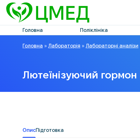
Головна
Поліклініка
Головна
»
Лабораторія
»
Лабораторні аналізи
Лютеїнізуючий гормон 
Опис
Підготовка