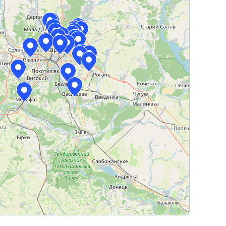
Leaflet
|
© OpenStreetMap contributors