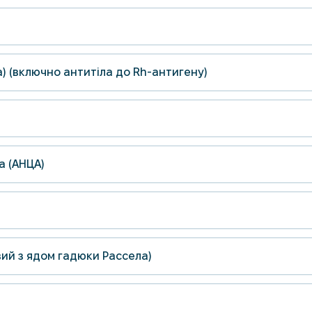
а) (включно антитіла до Rh-антигену)
а (АНЦА)
вий з ядом гадюки Рассела)