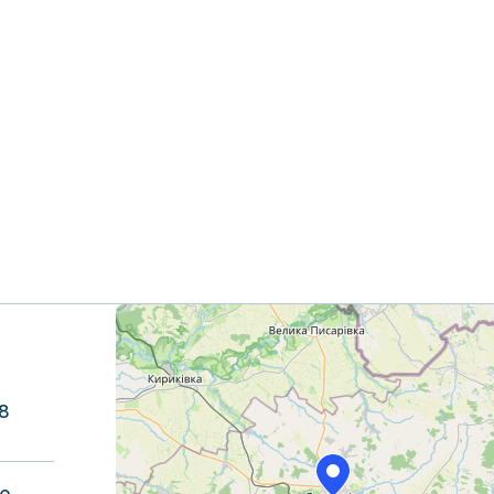
+
−
58