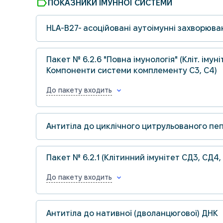
label
ПОКАЗНИКИ ІМУННОЇ СИСТЕМИ
HLA-B27- асоційовані аутоімунні захворюван
Пакет № 6.2.6 "Повна імунологія" (Кліт. іму
Компоненти системи комплементу С3, С4)
До пакету входить
Антитіла до циклічного цитрульованого пеп
Пакет № 6.2.1 (Клітинний імунітет СД3, СД4,
До пакету входить
Антитіла до нативної (дволанцюгової) ДНК