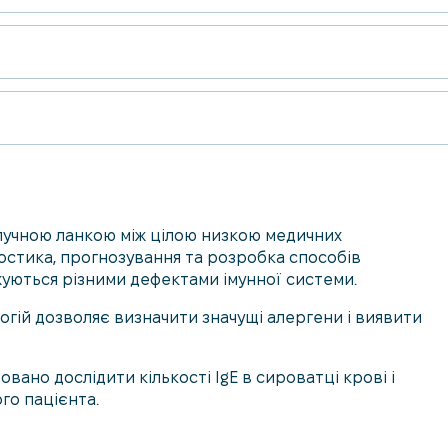
получною ланкою між цілою низкою медичних
гностика, прогнозування та розробка способів
уються різними дефектами імунної системи.
логій дозволяє визначити значущі алергени і виявити
вано дослідити кількості IgE в сироватці крові і
го пацієнта.