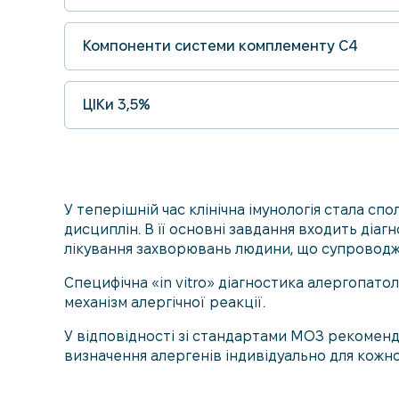
Компоненти системи комплементу С4
ЦІКи 3,5%
У теперішній час клінічна імунологія стала с
дисциплін. В її основні завдання входить діа
лікування захворювань людини, що супроводж
Специфічна «in vitro» діагностика алергопато
механізм алергічної реакції.
У відповідності зі стандартами МОЗ рекомендо
визначення алергенів індивідуально для кожно