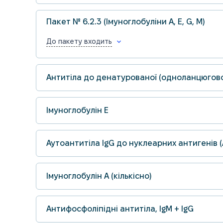
Пакет № 6.2.3 (Імуноглобуліни A, E, G, M)
До пакету входить
Антитіла до денатурованої (одноланцюгово
Імуноглобулін Е
Аутоантитіла IgG до нуклеарних антигенів 
Імуноглобулін A (кількісно)
Антифосфоліпідні антитіла, IgМ + IgG