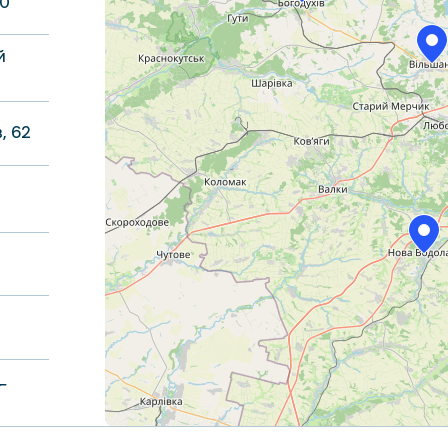
20
й
, 62
 Б