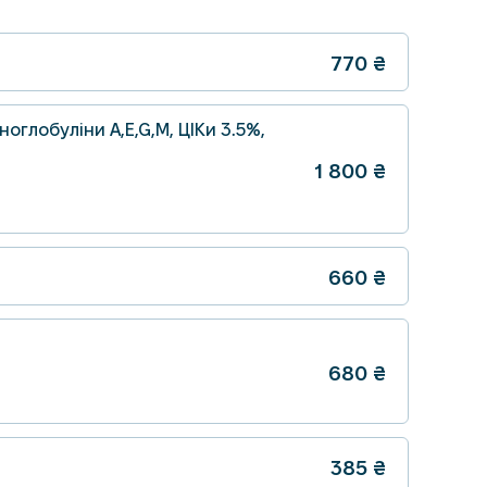
770
₴
ноглобуліни A,E,G,M, ЦІКи 3.5%,
1 800
₴
660
₴
680
₴
385
₴