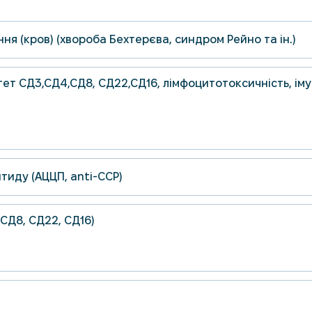
ня (кров) (хвороба Бехтерєва, синдром Рейно та ін.)
нітет СД3,СД4,СД8, СД22,СД16, лімфоцитотоксичність, іму
тиду (АЦЦП, anti-CCP)
 СД8, СД22, СД16)