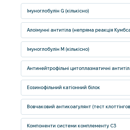
Імуноглобулін G (кількісно)
Алоімунні антитіла (непряма реакція Кумбс
Імуноглобулін M (кількісно)
Антинейтрофільні цитоплазматичні антитіл
Еозинофільний катіонний білок
Вовчаковий антикоагулянт (тест клоттінго
Компоненти системи комплементу С3