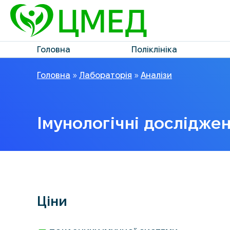
Головна
Поліклініка
Головна
»
Лабораторія
»
Аналізи
Імунологічні дослідже
Ціни