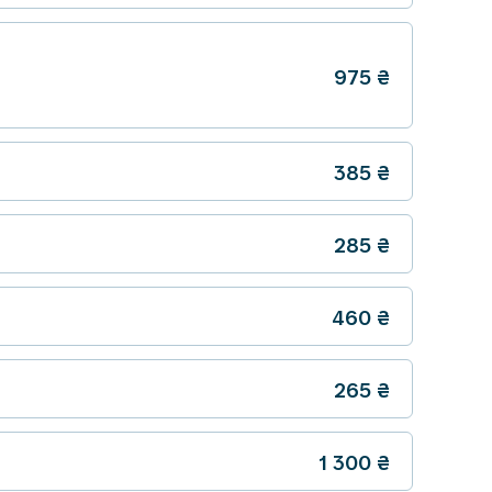
975
₴
385
₴
285
₴
460
₴
265
₴
1 300
₴