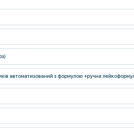
оз)
зників автоматизований з формулою +ручна лейкоформ