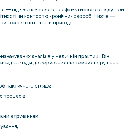
е — під час планового профілактичного огляду, при
гітності чи контролю хронічних хвороб. Нижче —
ли кожне з них стає в пригоді.
изначуваних аналізів у медичній практиці. Він
ни: від застуди до серйозних системних порушень.
офілактичного огляду;
х процесів;
овим втручанням;
ування;