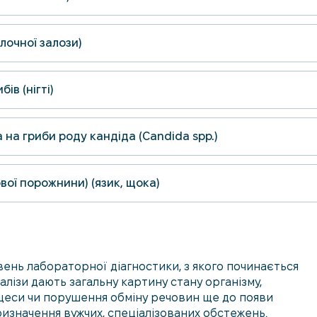
олочної залози)
ів (нігті)
 на гриби роду кандіда (Candida spp.)
ової порожнини) (язик, щока)
вень лабораторної діагностики, з якого починається
алізи дають загальну картину стану організму,
цеси чи порушення обміну речовин ще до появи
изначення вужчих, спеціалізованих обстежень.