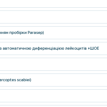
анням пробірки Parasep)
 з автоматичною диференціацією лейкоцитів +ШОЕ
rcoptes scabiei)