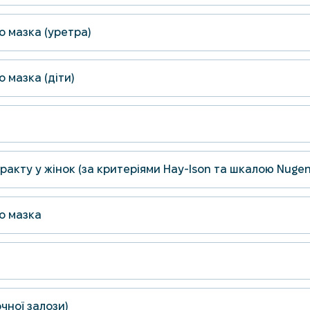
о мазка (уретра)
 мазка (діти)
акту у жінок (за критеріями Hay-Ison та шкалою Nugen
о мазка
очної залози)