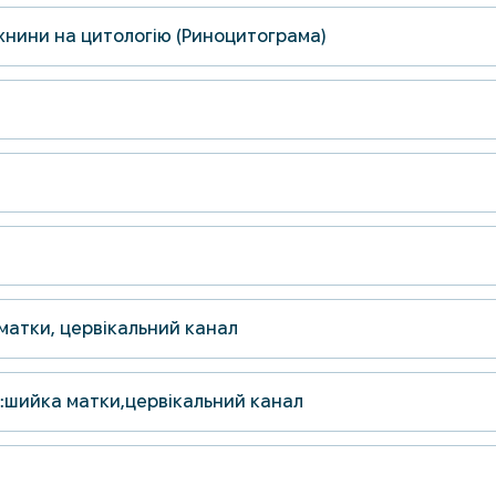
жнини на цитологію (Риноцитограма)
 матки, цервікальний канал
і):шийка матки,цервікальний канал