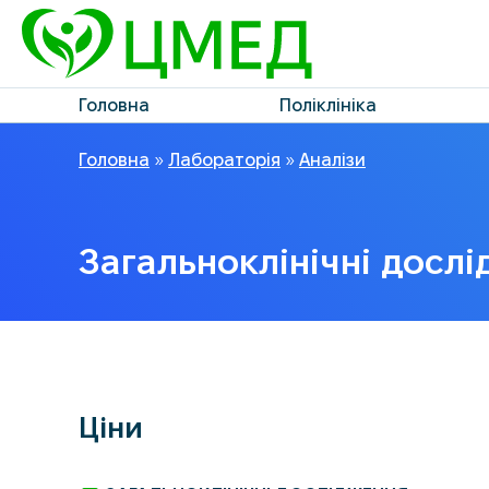
Головна
Поліклініка
Головна
»
Лабораторія
»
Аналізи
Загальноклінічні досл
Ціни