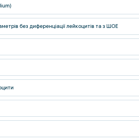
dium)
аметрів без диференціації лейкоцитів та з ШОЕ
лоцити