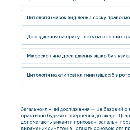
Цитологія (мазок виділень з соску правої м
Дослідження на присутність патогенних гриб
Мікроскопічне дослідження зішкрібу з язика
Цитологія на атипові клітини (зішкріб з рот
Загальноклінічні дослідження — це базовий рі
практично будь-яке звернення до лікаря. Ці ан
допомагають виявити приховані запальні про
виражених симптомів і стають основою для пр