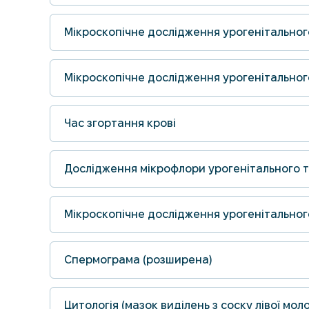
Мікроскопічне дослідження урогенітальног
Мікроскопічне дослідження урогенітального
Час згортання крові
Дослідження мікрофлори урогенітального тр
Мікроскопічне дослідження урогенітальног
Спермограма (розширена)
Цитологія (мазок виділень з соску лівої мол