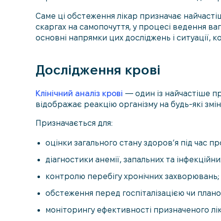
Саме ці обстеження лікар призначає найчастіш
скаргах на самопочуття, у процесі ведення ва
основні напрямки цих досліджень і ситуації, ко
Дослідження крові
Клінічний аналіз крові
— один із найчастіше пр
відображає реакцію організму на будь-які змі
Призначається для:
оцінки загального стану здоров’я під час пр
діагностики анемії, запальних та інфекційни
контролю перебігу хронічних захворювань;
обстеження перед госпіталізацією чи план
моніторингу ефективності призначеного лік