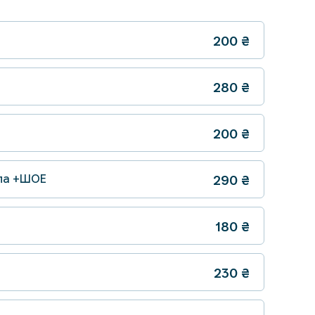
200
₴
280
₴
200
₴
ула +ШОЕ
290
₴
180
₴
230
₴