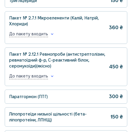
150
₴
Тригліцериди
Пакет № 2.7.1 Мікроелементи (Калій, Натрій,
Хлориди)
360
₴
До пакету входить
Пакет № 2.12.1 Ревмопроби (антистрептолізин,
ревматоїдний ф-р, С-реактивний білок,
серомукоїди)(якісно)
450
₴
До пакету входить
300
₴
Паратгормон (ПТГ)
Ліпопротеїди низької щільності (бета-
150
₴
ліпопротеїни, ЛПНЩ)