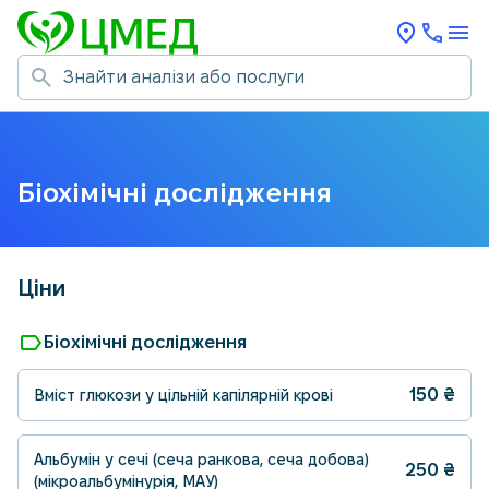
Біохімічні дослідження
Ціни
label
Біохімічні дослідження
150
₴
Вміст глюкози у цільній капілярній крові
Альбумін у сечі (сеча ранкова, сеча добова)
250
₴
(мікроальбумінурія, МАУ)