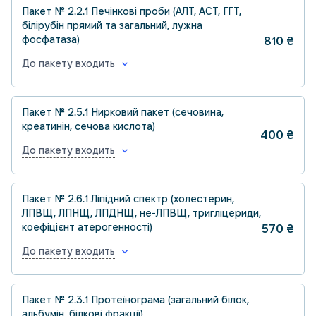
Пакет № 2.2.1 Печінкові проби (АЛТ, АСТ, ГГТ,
білірубін прямий та загальний, лужна
фосфатаза)
810
₴
До пакету входить
Пакет № 2.5.1 Нирковий пакет (сечовина,
креатинін, сечова кислота)
400
₴
До пакету входить
Пакет № 2.6.1 Ліпідний спектр (холестерин,
ЛПВЩ, ЛПНЩ, ЛПДНЩ, не-ЛПВЩ, тригліцериди,
коефіцієнт атерогенності)
570
₴
До пакету входить
Пакет № 2.3.1 Протеїнограма (загальний білок,
альбумін, білкові фракції)