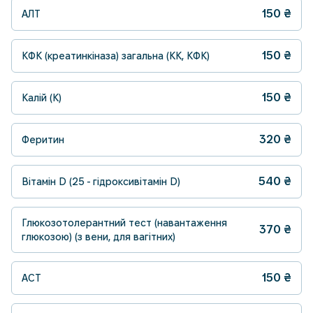
150
₴
АЛТ
150
₴
КФК (креатинкіназа) загальна (КК, КФК)
150
₴
Калій (K)
320
₴
Феритин
540
₴
Вітамін D (25 - гідроксивітамін D)
Глюкозотолерантний тест (навантаження
370
₴
глюкозою) (з вени, для вагітних)
150
₴
АСТ