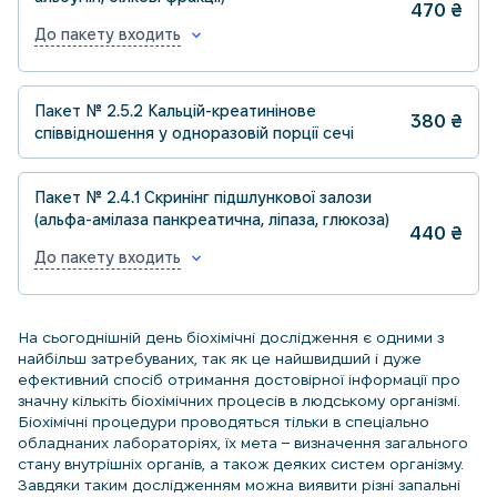
470
₴
До пакету входить
Пакет № 2.5.2 Кальцій-креатинінове
380
₴
співвідношення у одноразовій порції сечі
Пакет № 2.4.1 Скринінг підшлункової залози
(альфа-амілаза панкреатична, ліпаза, глюкоза)
440
₴
До пакету входить
На сьогоднішній день біохімічні дослідження є одними з
найбільш затребуваних, так як це найшвидший і дуже
ефективний спосіб отримання достовірної інформації про
значну кількіть біохімічних процесів в людському організмі.
Біохімічні процедури проводяться тільки в спеціально
обладнаних лабораторіях, їх мета – визначення загального
стану внутрішніх органів, а також деяких систем організму.
Завдяки таким дослідженням можна виявити різні запальні