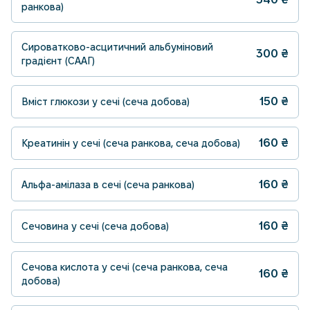
ранкова)
Сироватково-асцитичний альбуміновий
300
₴
градієнт (СААГ)
150
₴
Вміст глюкози у сечі (сеча добова)
160
₴
Креатинін у сечі (сеча ранкова, сеча добова)
160
₴
Альфа-амілаза в сечі (сеча ранкова)
160
₴
Сечовина у сечі (сеча добова)
Сечова кислота у сечі (сеча ранкова, сеча
160
₴
добова)