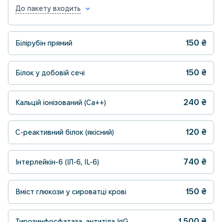
До пакету входить
150
₴
Білірубін прямий
150
₴
Білок у добовій сечі
240
₴
Кальцій іонізований (Ca++)
120
₴
С-реактивний білок (якісний)
740
₴
Інтерлейкін-6 (ІЛ-6, IL-6)
150
₴
Вміст глюкози у сироватці крові
1 500
₴
Тирозинфосфатаза, антитіла IgG