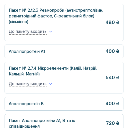
Пакет № 2.12.3 Ревмопроби (антистрептолізин,
ревматоїдний фактор, С-реактивний білок)
(кількісно)
480
₴
До пакету входить
400
₴
Аполіпопротеїн А1
Пакет № 2.7.4 Мікроелементи (Калій, Натрій,
Кальцій, Магній)
540
₴
До пакету входить
400
₴
Аполіпопротеїн B
Пакет Аполіпопротеїни А1, B та їх
720
₴
співвідношення