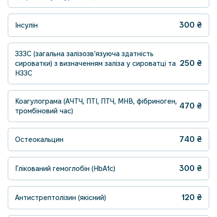
300
₴
Інсулін
ЗЗЗС (загальна залізозв’язуюча здатність
250
₴
сироватки) з визначенням заліза у сироватці та
НЗЗС
Коагулограма (АЧТЧ, ПТІ, ПТЧ, МНВ, фібриноген,
470
₴
тромбіновий час)
740
₴
Остеокальцин
300
₴
Глікований гемоглобін (HbA1c)
120
₴
Антистрептолізин (якісний)