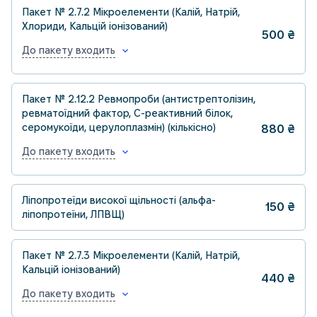
Пакет № 2.7.2 Мікроелементи (Калій, Натрій,
Хлориди, Кальцій іонізований)
500
₴
До пакету входить
Пакет № 2.12.2 Ревмопроби (антистрептолізин,
ревматоїдний фактор, С-реактивний білок,
серомукоїди, церулоплазмін) (кількісно)
880
₴
До пакету входить
Ліпопротеїди високої щільності (альфа-
150
₴
ліпопротеїни, ЛПВЩ)
Пакет № 2.7.3 Мікроелементи (Калій, Натрій,
Кальцій іонізований)
440
₴
До пакету входить