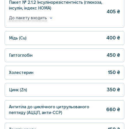
Пакет № 2.1.2 Інсулінорезістентність (глюкоза,
інсулін, індекс HOMA)
405
₴
До пакету входить
400
₴
Мідь (Cu)
450
₴
Гаптоглобін
150
₴
Холестерин
350
₴
Цинк (Zn)
Антитіла до циклічного цитрульованого
660
₴
пептиду (АЦЦП, анти-CCP)