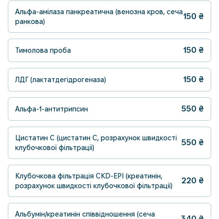
Альфа-амілаза панкреатична (венозна кров, сеча
150
₴
ранкова)
150
₴
Тимолова проба
150
₴
ЛДГ (лактатдегідрогеназа)
550
₴
Альфа-1-антитрипсин
Цистатин С (цистатин С, розрахунок швидкості
550
₴
клубочкової фільтрації)
Клубочкова фільтрація CKD-EPI (креатинін,
220
₴
розрахунок швидкості клубочкової фільтрації)
Альбумін/креатинін співвідношення (сеча
340
₴