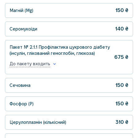
150
₴
Магній (Mg)
140
₴
Серомукоїди
Пакет № 2.1.1 Профілактика цукрового діабету
(інсулін, глікований гемоглобін, глюкоза)
675
₴
До пакету входить
150
₴
Сечовина
150
₴
Фосфор (P)
310
₴
Церулоплазмін (кількісний)