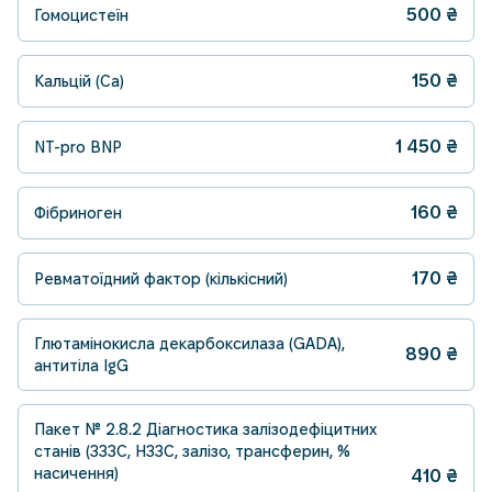
500
₴
Гомоцистеїн
150
₴
Кальцій (Ca)
1 450
₴
NT-pro BNP
160
₴
Фібриноген
170
₴
Ревматоїдний фактор (кількісний)
Глютамінокисла декарбоксилаза (GADA),
890
₴
антитіла IgG
Пакет № 2.8.2 Діагностика залізодефіцитних
станів (ЗЗЗС, НЗЗС, залізо, трансферин, %
насичення)
410
₴