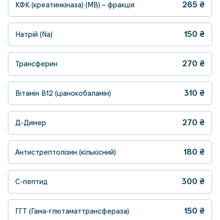
265
₴
КФК (креатинкіназа) (МВ) – фракція
150
₴
Натрій (Na)
270
₴
Трансферин
310
₴
Вітамін В12 (ціанокобаламін)
270
₴
Д-Димер
180
₴
Антистрептолізин (кількісний)
300
₴
С-пептид
150
₴
ГГТ (Гама-глютаматтрансфераза)