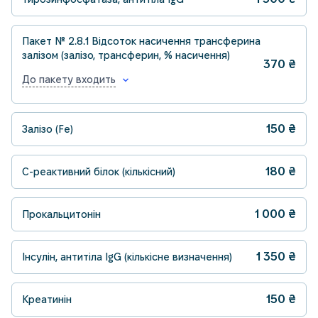
Пакет № 2.8.1 Відсоток насичення трансферина
залізом (залізо, трансферин, % насичення)
370
₴
До пакету входить
150
₴
Залізо (Fe)
180
₴
С-реактивний білок (кількісний)
1 000
₴
Прокальцитонін
1 350
₴
Інсулін, антитіла IgG (кількісне визначення)
150
₴
Креатинін