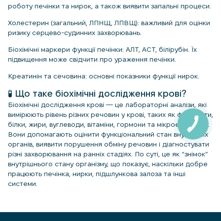
роботу печінки та нирок, а також виявити запальні процеси.
Холестерин (загальний, ЛПНЩ, ЛПВЩ): важливий для оцінки
ризику серцево-судинних захворювань.
Біохімічні маркери функції печінки: АЛТ, АСТ, білірубін. Їх
підвищення може свідчити про ураження печінки.
Креатинін та сечовина: основні показники функції нирок.
🧪 Що таке біохімічні дослідження крові?
Біохімічні дослідження крові — це лабораторні аналізи, які
вимірюють рівень різних речовин у крові, таких як ферменти,
білки, жири, вуглеводи, вітаміни, гормони та мікроелементи.
Вони допомагають оцінити функціональний стан внутрішніх
органів, виявити порушення обміну речовин і діагностувати
різні захворювання на ранніх стадіях. По суті, це як “знімок”
внутрішнього стану організму, що показує, наскільки добре
працюють печінка, нирки, підшлункова залоза та інші
системи.