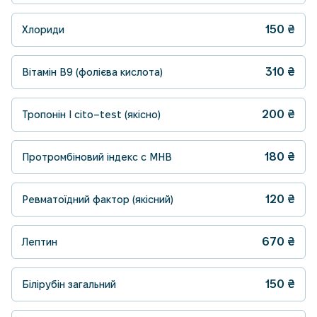
150
₴
Хлориди
310
₴
Вітамін B9 (фолієва кислота)
200
₴
Тропонін I cito–test (якісно)
180
₴
Протромбіновий індекс с МНВ
120
₴
Ревматоїдний фактор (якісний)
670
₴
Лептин
150
₴
Білірубін загальний