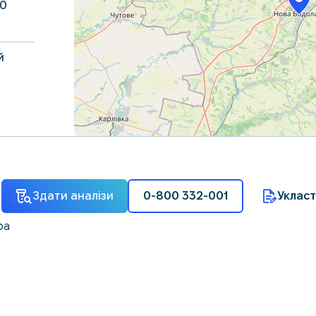
20
й
, 62
Здати аналізи
0-800 332-001
Укласт
ра