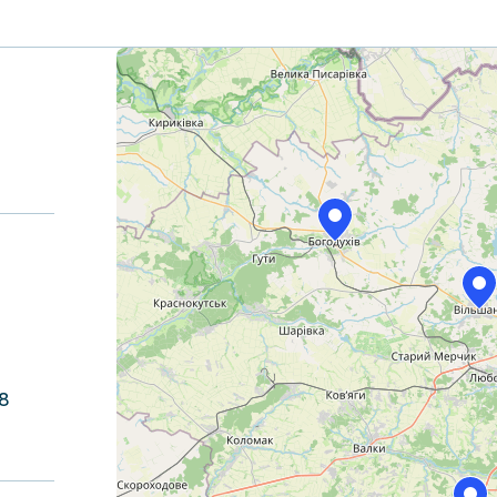
+
−
58