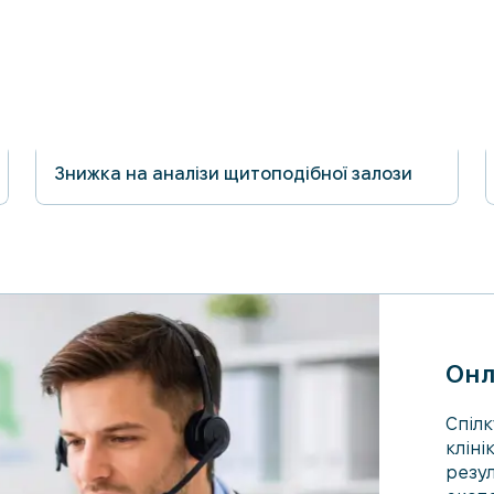
Знижка на аналізи щитоподібної залози
31.08.2026
Онл
Спілк
кліні
резул