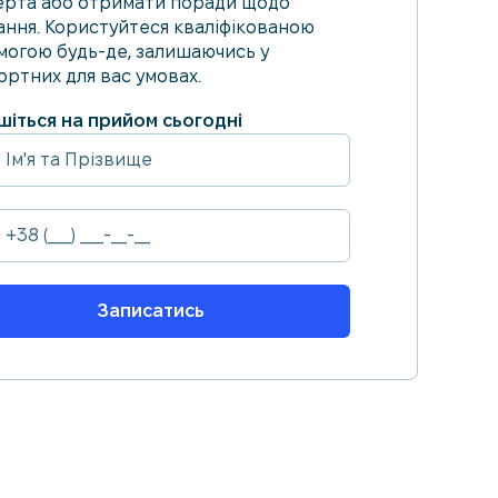
ерта або отримати поради щодо
ання. Користуйтеся кваліфікованою
могою будь-де, залишаючись у
ртних для вас умовах.
шіться на прийом сьогодні
Записатись