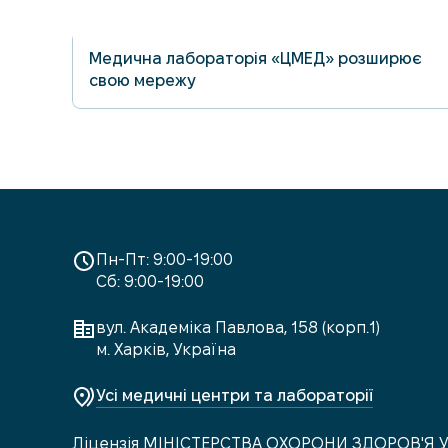
01.07.2026
м. Харків, вул. Салтівське Шосе, 262
Медична лабораторія «ЦМЕД» розширює
Графік роботи
свою мережу
м. Харків, вул. Соборності України
(Дружби народів), 238а
Графік роботи
м. Харків, вул. Холодногірська, 3
Графік роботи
Пн-Пт: 9:00-19:00
Сб: 9:00-19:00
м. Харків, вул.92-ї Бригади (Сергія
Грицевця), 29а
вул. Академіка Павлова, 158 (корп.1)
Графік роботи
м. Харків, Україна
м. Харків, вул.Тракторобудівників, 10
Усі медичні центри та лабораторії
(навпроти АТБ)
Графік роботи
Ліцензія МІНІСТЕРСТВА ОХОРОНИ ЗДОРОВ'Я 